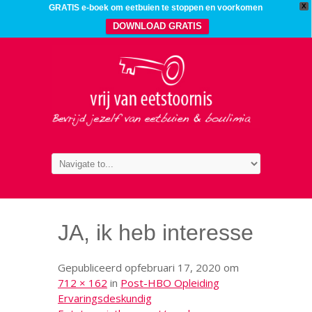
X
GRATIS e-boek om eetbuien te stoppen en voorkomen
DOWNLOAD GRATIS
JA, ik heb interesse
Gepubliceerd op
februari 17, 2020
om
712 × 162
in
Post-HBO Opleiding
Ervaringsdeskundig