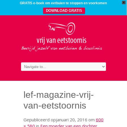
X
GRATIS e-boek om eetbuien te stoppen en voorkomen
DOWNLOAD GRATIS
lef-magazine-vrij-
van-eetstoornis
Gepubliceerd op
januari 20, 2016
om
600
× 580
in
Een moeder van een dochter