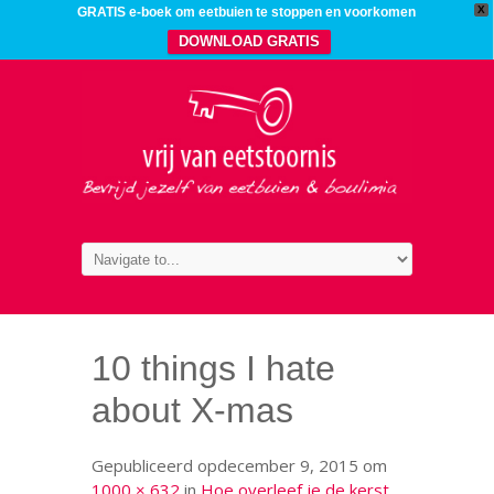
X
GRATIS e-boek om eetbuien te stoppen en voorkomen
DOWNLOAD GRATIS
10 things I hate
about X-mas
Gepubliceerd op
december 9, 2015
om
1000 × 632
in
Hoe overleef je de kerst