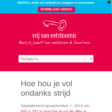
X
GRATIS e-boek om eetbuien te stoppen en voorkomen
DOWNLOAD GRATIS
Hoe hou je vol
ondanks strijd
Gepubliceerd op
september 1, 2016
om
600 × 597
in
Hoe hou je vol als alles in