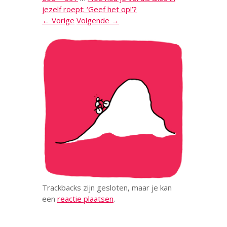
jezelf roept: ‘Geef het op!’?
← Vorige
Volgende →
Trackbacks zijn gesloten, maar je kan
een
reactie plaatsen
.