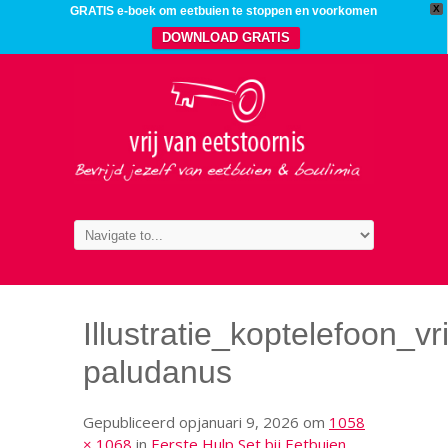
X
GRATIS e-boek om eetbuien te stoppen en voorkomen
DOWNLOAD GRATIS
Illustratie_koptelefoon_vr
paludanus
Gepubliceerd op
januari 9, 2026
om
1058
× 1068
in
Eerste Hulp Set bij Eetbuien