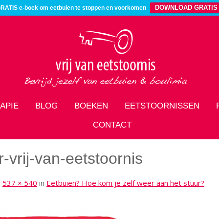
DOWNLOAD GRATIS
RATIS e-boek om eetbuien te stoppen en voorkomen
APIE
BLOG
BOEKEN
EETSTOORNISSEN
CONTACT
r-vrij-van-eetstoornis
m
537 × 540
in
Eetbuien? Hoe kom je zelf weer aan het stuur?