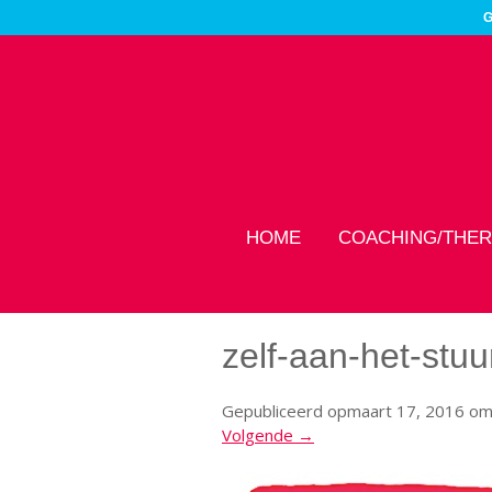
G
HOME
COACHING/THER
zelf-aan-het-stuu
Gepubliceerd op
maart 17, 2016
o
Volgende →