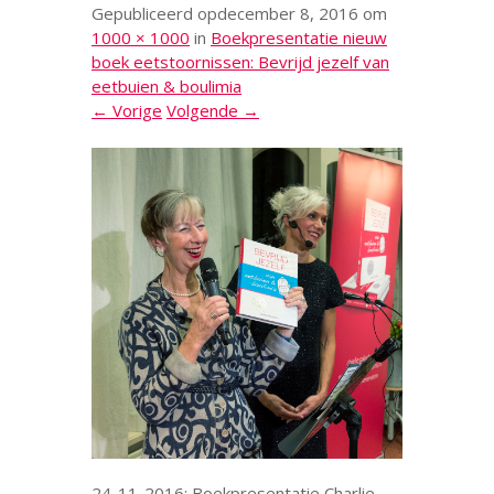
Gepubliceerd op
december 8, 2016
om
1000 × 1000
in
Boekpresentatie nieuw
boek eetstoornissen: Bevrijd jezelf van
eetbuien & boulimia
← Vorige
Volgende →
24-11-2016: Boekpresentatie Charlie