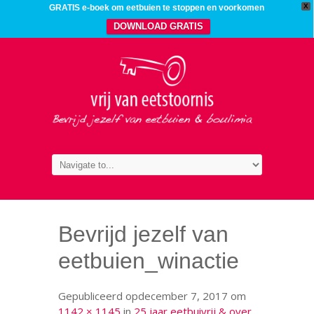
X
GRATIS e-boek om eetbuien te stoppen en voorkomen
DOWNLOAD GRATIS
Bevrijd jezelf van
eetbuien_winactie
Gepubliceerd op
december 7, 2017
om
1142 × 1145
in
25 jaar eetbuivrij & over