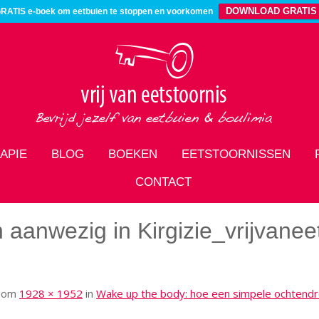
DOWNLOAD GRATIS
RATIS e-boek om eetbuien te stoppen en voorkomen
APIE
BLOG
BOEKEN
EETSTOORNISSEN
CONTACT
n aanwezig in Kirgizie_vrijvanee
om
1928 × 1952
in
Wake up the body: hoe een simpele ochtendro