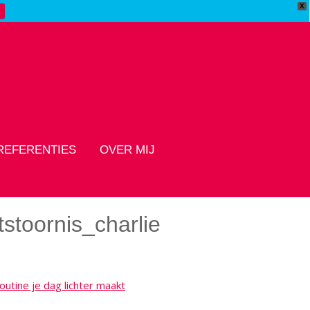
X
REFERENTIES
OVER MIJ
tstoornis_charlie
utine je dag lichter maakt