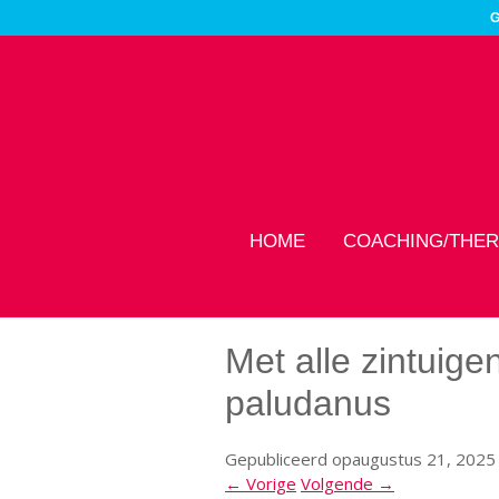
G
HOME
COACHING/THER
Met alle zintuige
paludanus
Gepubliceerd op
augustus 21, 2025
← Vorige
Volgende →