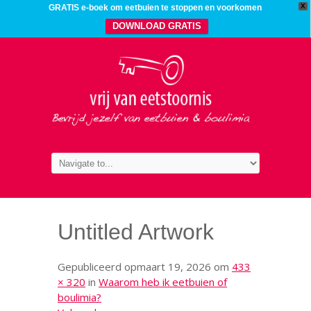
X
GRATIS e-boek om eetbuien te stoppen en voorkomen
DOWNLOAD GRATIS
Untitled Artwork
Gepubliceerd op
maart 19, 2026
om
433
× 320
in
Waarom heb ik eetbuien of
boulimia?