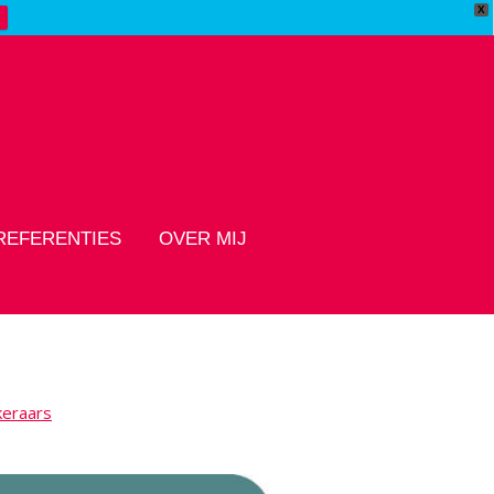
X
REFERENTIES
OVER MIJ
keraars