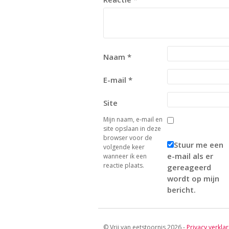
Naam
*
E-mail
*
Site
Mijn naam, e-mail en
site opslaan in deze
browser voor de
Stuur me een
volgende keer
e-mail als er
wanneer ik een
reactie plaats.
gereageerd
wordt op mijn
bericht.
© Vrij van eetstoornis 2026 -
Privacy verklar