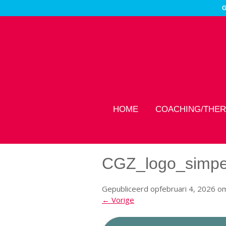
G
HOME
COACHING/THER
CGZ_logo_simpe
Gepubliceerd op
februari 4, 2026
o
← Vorige