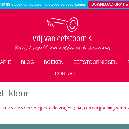
DOWNLOAD GRATIS
RATIS e-boek om eetbuien te stoppen en voorkomen
APIE
BLOG
BOEKEN
EETSTOORNISSEN
CONTACT
l_kleur
m
1075 × 863
in
Veelgestelde vragen (FAQ) en vergoeding verze