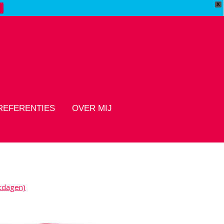
X
REFERENTIES
OVER MIJ
stdagen)