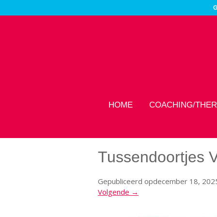
G
HOME
COACHING/THER
Tussendoortjes V
Gepubliceerd op
december 18, 202
Volgende →