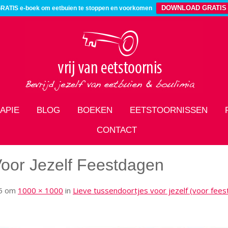
DOWNLOAD GRATIS
RATIS e-boek om eetbuien te stoppen en voorkomen
APIE
BLOG
BOEKEN
EETSTOORNISSEN
CONTACT
oor Jezelf Feestdagen
5
om
1000 × 1000
in
Lieve tussendoortjes voor jezelf (voor fee