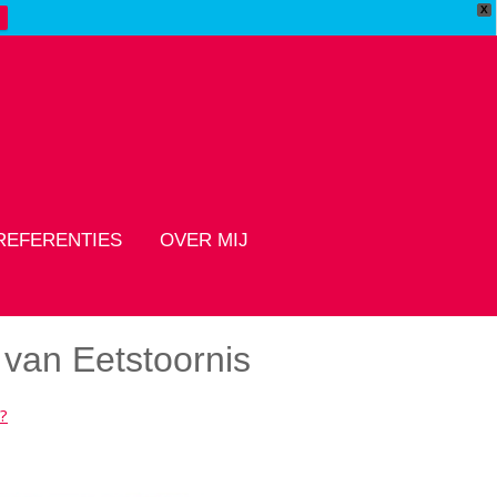
X
REFERENTIES
OVER MIJ
 van Eetstoornis
l?