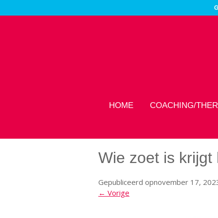
G
HOME
COACHING/THER
Wie zoet is krijg
Gepubliceerd op
november 17, 202
← Vorige