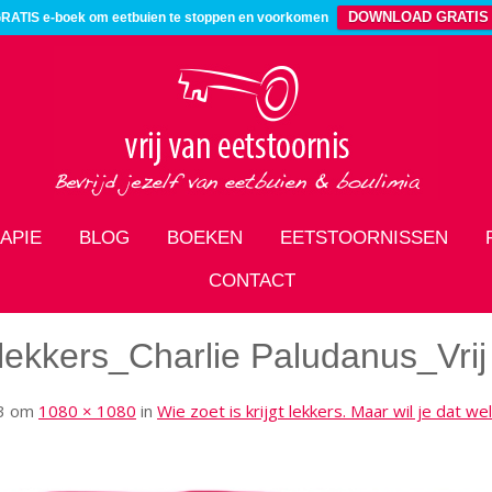
DOWNLOAD GRATIS
RATIS e-boek om eetbuien te stoppen en voorkomen
APIE
BLOG
BOEKEN
EETSTOORNISSEN
CONTACT
t lekkers_Charlie Paludanus_Vrij
3
om
1080 × 1080
in
Wie zoet is krijgt lekkers. Maar wil je dat we