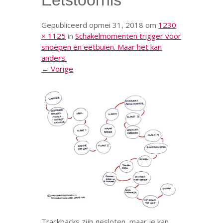
Eetstoornis
Gepubliceerd op
mei 31, 2018
om
1230
× 1125
in
Schakelmomenten trigger voor
snoepen en eetbuien. Maar het kan
anders.
← Vorige
Trackbacks zijn gesloten, maar je kan