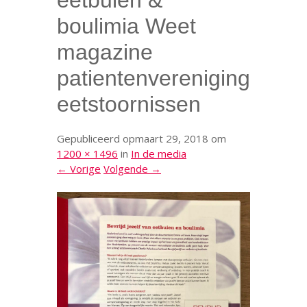
eetbuien &
boulimia Weet
magazine
patientenvereniging
eetstoornissen
Gepubliceerd op
maart 29, 2018
om
1200 × 1496
in
In de media
← Vorige
Volgende →