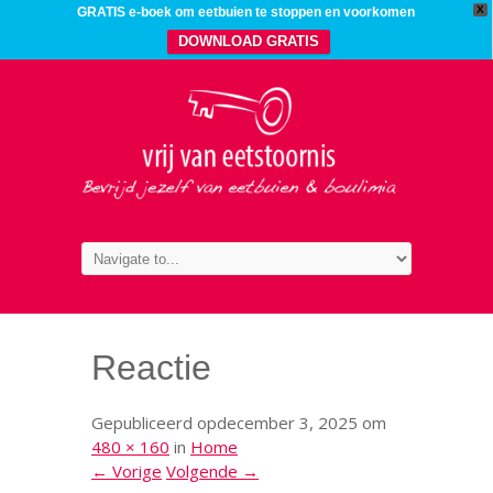
X
GRATIS e-boek om eetbuien te stoppen en voorkomen
DOWNLOAD GRATIS
Reactie
Gepubliceerd op
december 3, 2025
om
480 × 160
in
Home
← Vorige
Volgende →