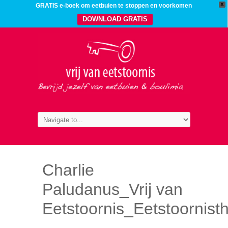
X
GRATIS e-boek om eetbuien te stoppen en voorkomen
DOWNLOAD GRATIS
Charlie
Paludanus_Vrij van
Eetstoornis_Eetstoornis