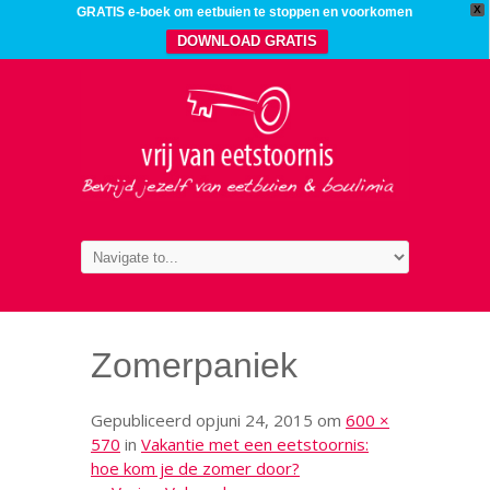
X
GRATIS e-boek om eetbuien te stoppen en voorkomen
DOWNLOAD GRATIS
Zomerpaniek
Gepubliceerd op
juni 24, 2015
om
600 ×
570
in
Vakantie met een eetstoornis:
hoe kom je de zomer door?