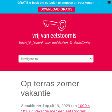
X
GRATIS e-boek om eetbuien te stoppen en voorkomen
DOWNLOAD GRATIS
Op terras zomer
vakantie
Gepubliceerd op
juli 13, 2023
om
1000 ×
1030
in
Vakantie met een eetstoornis: