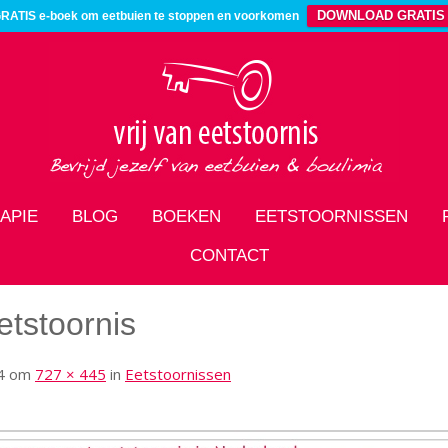
DOWNLOAD GRATIS
RATIS e-boek om eetbuien te stoppen en voorkomen
APIE
BLOG
BOEKEN
EETSTOORNISSEN
CONTACT
tstoornis
4
om
727 × 445
in
Eetstoornissen