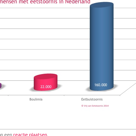
kan een
reactie plaatsen
.