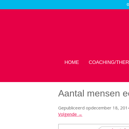
G
HOME
COACHING/THER
Aantal mensen ee
Gepubliceerd op
december 18, 201
Volgende →