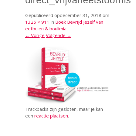
direct_vrijvaneetstoornis
Gepubliceerd op
december 31, 2018
om
1325 × 911
in
Boek Bevrijd jezelf van
eetbuien & boulimia
← Vorige
Volgende →
Trackbacks zijn gesloten, maar je kan
een
reactie plaatsen
.