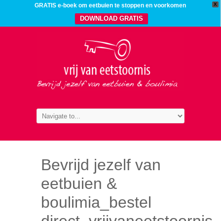
X
GRATIS e-boek om eetbuien te stoppen en voorkomen
DOWNLOAD GRATIS
Bevrijd jezelf van
eetbuien &
boulimia_bestel