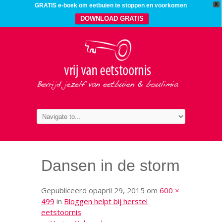
X
GRATIS e-boek om eetbuien te stoppen en voorkomen
DOWNLOAD GRATIS
Dansen in de storm
Gepubliceerd op
april 29, 2015
om
600 ×
499
in
Bloggen helpt bij herstel
eetstoornis