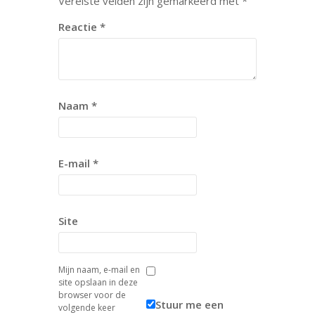
Vereiste velden zijn gemarkeerd met
*
Reactie
*
Naam
*
E-mail
*
Site
Mijn naam, e-mail en
site opslaan in deze
browser voor de
Stuur me een
volgende keer