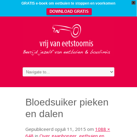
X
GRATIS e-boek om eetbuien te stoppen en voorkomen
DOWNLOAD GRATIS
Bloedsuiker pieken
en dalen
Gepubliceerd op
juli 11, 2015
om
1088 ×
648
in
Over gaaphonger, eetbuien en