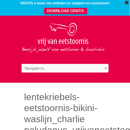
X
GRATIS e-boek om eetbuien te stoppen en voorkomen
DOWNLOAD GRATIS
lentekriebels-
eetstoornis-bikini-
waslijn_charlie