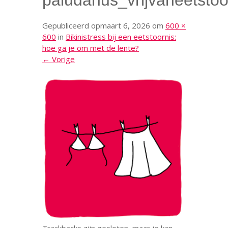
paludanus_vrijvaneetstoo
Gepubliceerd op
maart 6, 2026
om
600 ×
600
in
Bikinistress bij een eetstoornis:
hoe ga je om met de lente?
← Vorige
Trackbacks zijn gesloten, maar je kan