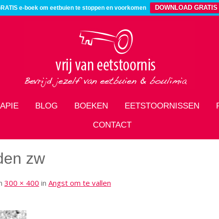
DOWNLOAD GRATIS
RATIS e-boek om eetbuien te stoppen en voorkomen
APIE
BLOG
BOEKEN
EETSTOORNISSEN
CONTACT
jden zw
m
300 × 400
in
Angst om te vallen