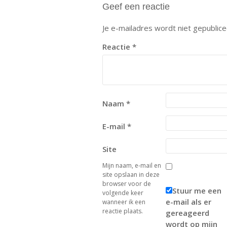
Geef een reactie
Je e-mailadres wordt niet gepublice
Reactie
*
Naam
*
E-mail
*
Site
Mijn naam, e-mail en
site opslaan in deze
browser voor de
Stuur me een
volgende keer
e-mail als er
wanneer ik een
reactie plaats.
gereageerd
wordt op mijn