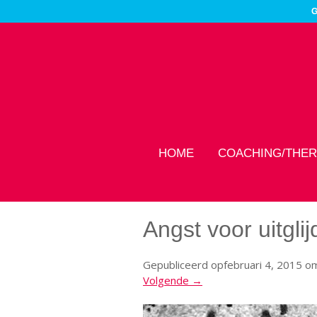
G
HOME
COACHING/THER
Angst voor uitgli
Gepubliceerd op
februari 4, 2015
o
Volgende →