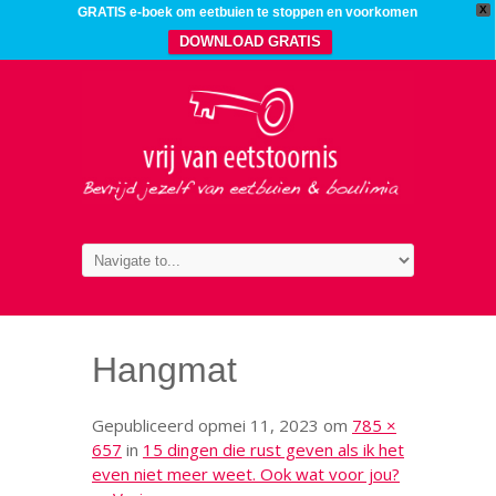
X
GRATIS e-boek om eetbuien te stoppen en voorkomen
DOWNLOAD GRATIS
Hangmat
Gepubliceerd op
mei 11, 2023
om
785 ×
657
in
15 dingen die rust geven als ik het
even niet meer weet. Ook wat voor jou?