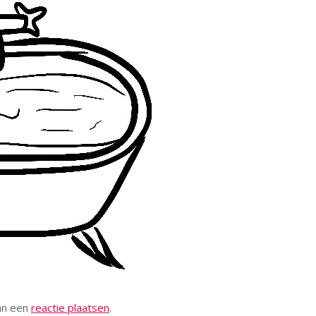
kan een
reactie plaatsen
.