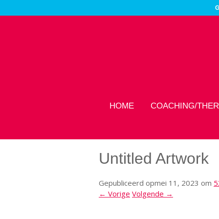
G
HOME
COACHING/THER
Untitled Artwork
Gepubliceerd op
mei 11, 2023
om
5
← Vorige
Volgende →