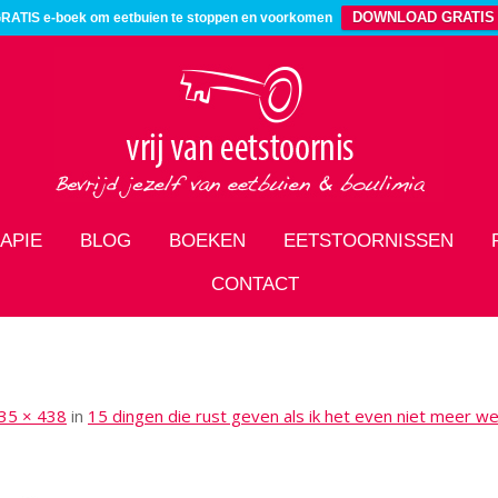
DOWNLOAD GRATIS
RATIS e-boek om eetbuien te stoppen en voorkomen
APIE
BLOG
BOEKEN
EETSTOORNISSEN
CONTACT
35 × 438
in
15 dingen die rust geven als ik het even niet meer w