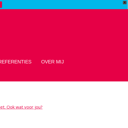
X
REFERENTIES
OVER MIJ
eet. Ook wat voor jou?